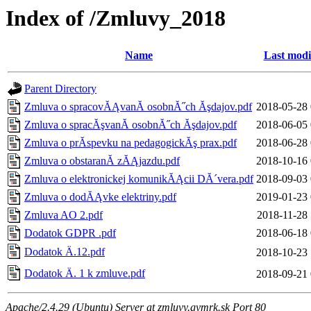
Index of /Zmluvy_2018
Name
Last modi
Parent Directory
Zmluva o spracovĂĄvanĂ­ osobnĂ˝ch Ăşdajov.pdf
2018-05-28 
Zmluva o spracĂşvanĂ­ osobnĂ˝ch Ăşdajov.pdf
2018-06-05 
Zmluva o prĂ­spevku na pedagogickĂş prax.pdf
2018-06-28 
Zmluva o obstaranĂ­ zĂĄjazdu.pdf
2018-10-16 
Zmluva o elektronickej komunikĂĄcii DĂ´vera.pdf
2018-09-03 
Zmluva o dodĂĄvke elektriny.pdf
2019-01-23 
Zmluva AO 2.pdf
2018-11-28 
Dodatok GDPR .pdf
2018-06-18 
Dodatok Ä.12.pdf
2018-10-23 
Dodatok Ä. 1 k zmluve.pdf
2018-09-21 
Apache/2.4.29 (Ubuntu) Server at zmluvy.gymrk.sk Port 80